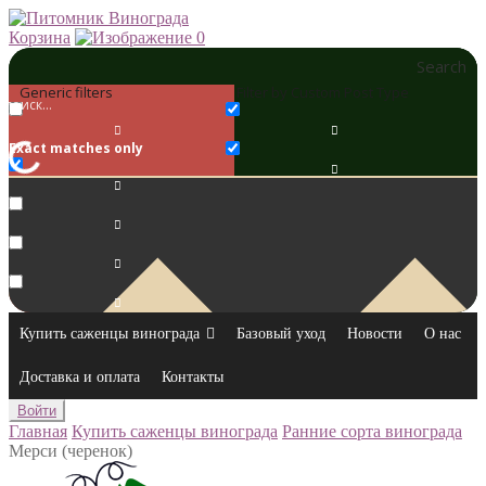
Корзина
0
Search
Generic filters
Filter by Custom Post Type
Exact matches only
Купить саженцы винограда
Базовый уход
Новости
О нас
Доставка и оплата
Контакты
Войти
Главная
Купить саженцы винограда
Ранние сорта винограда
Мерси (черенок)