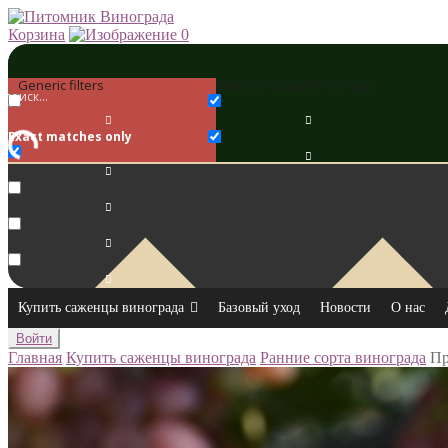
Корзина
0
Generic filters
Filter by Custom Post Type
Exact matches only
Купить саженцы винограда
Базовый уход
Новости
О нас
Войти
Главная
Купить саженцы винограда
Ранние сорта винограда
Пр