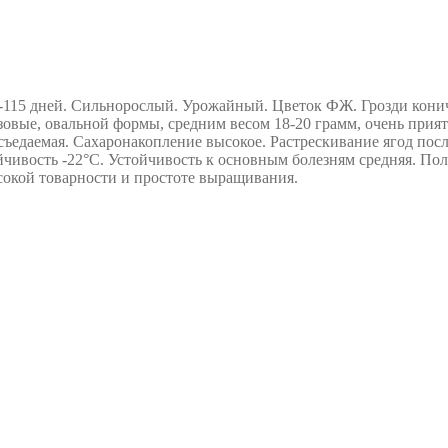
0-115 дней. Сильнорослый. Урожайный. Цветок ФЖ. Грозди конич
овые, овальной формы, средним весом 18-20 грамм, очень прият
 съедаемая. Сахаронакопление высокое. Растрескивание ягод пос
ойчивость -22°С. Устойчивость к основным болезням средняя. П
сокой товарности и простоте выращивания.