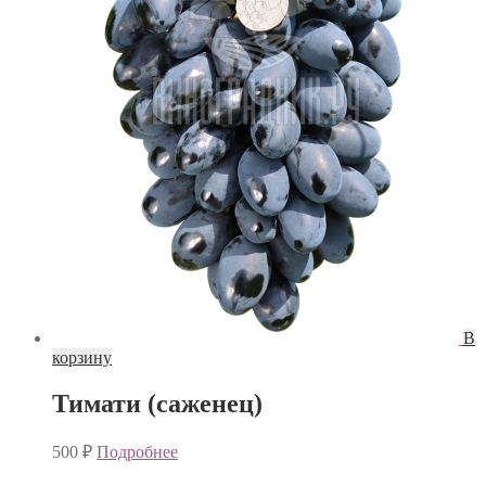
В
корзину
Тимати (саженец)
500
₽
Подробнее