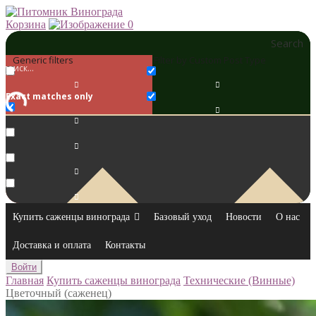
Корзина
0
Search
Generic filters
Filter by Custom Post Type
Exact matches only
Купить саженцы винограда
Базовый уход
Новости
О нас
Доставка и оплата
Контакты
Войти
Главная
Купить саженцы винограда
Технические (Винные)
Цветочный (саженец)