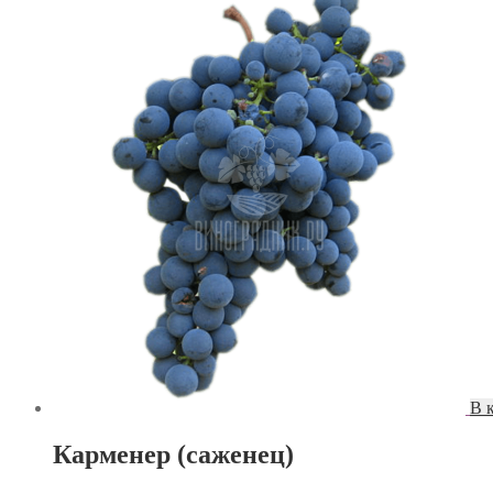
В 
Карменер (саженец)