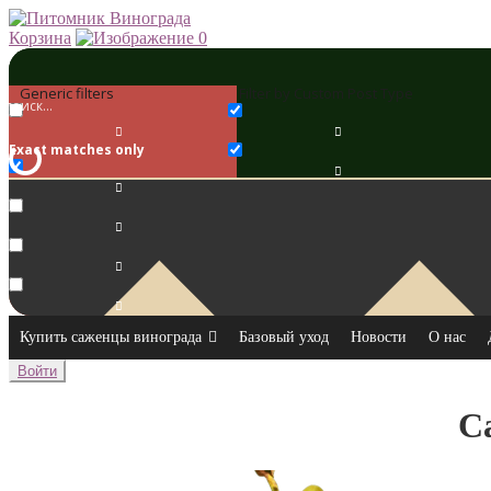
Корзина
0
Generic filters
Filter by Custom Post Type
Exact matches only
Купить саженцы винограда
Базовый уход
Новости
О нас
Войти
С