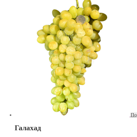
По
Галахад