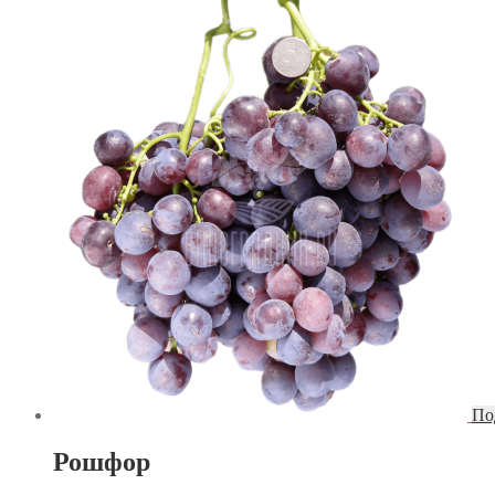
По
Рошфор