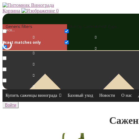
Корзина
0
Generic filters
Filter by Custom Post Type
Exact matches only
Купить саженцы винограда
Базовый уход
Новости
О нас
Войти
Сажен